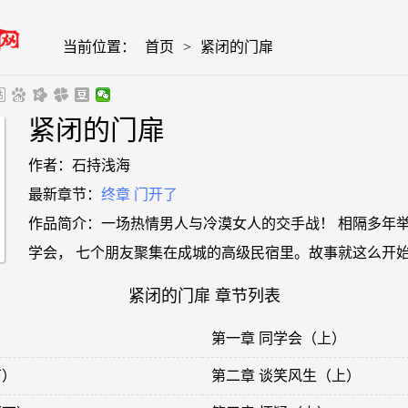
当前位置：
首页
>
紧闭的门扉
紧闭的门扉
作者：石持浅海
最新章节：
终章 门开了
作品简介：一场热情男人与冷漠女人的交手战！ 相隔多年
学会， 七个朋友聚集在成城的高级民宿里。故事就这么开始了
紧闭的门扉 章节列表
第一章 同学会（上）
下）
第二章 谈笑风生（上）