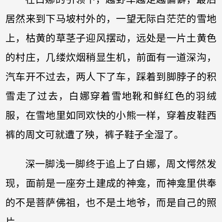
居然来到下马坡村外的，一望无际白茫茫的雪地
上，枯黄的草茎子迎风摆动，远处是一片土黄色
的村庄，几缕炊烟稍显生机，前面有一道深沟，
汽车开不过去，两人下了车，踩着到脚脖子的积
雪走了过去，白娜穿着雪地靴和鲜红色的羽绒
服，在雪地里如同欢快的小熊一样，穿着皮鞋西
裤的周文可就遭了殃，裤子鞋子全湿了。
深一脚浅一脚终于追上了白娜，周文愕然发
现，面前是一座夯土建成的神龛，而神龛里供奉
的不是菩萨佛祖，也不是土地爷，而是自己的照
片。