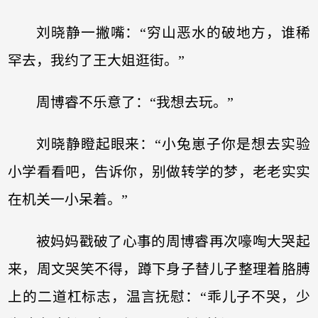
刘晓静一撇嘴：“穷山恶水的破地方，谁稀
罕去，我约了王大姐逛街。”
周博睿不乐意了：“我想去玩。”
刘晓静瞪起眼来：“小兔崽子你是想去实验
小学看看吧，告诉你，别做转学的梦，老老实实
在机关一小呆着。”
被妈妈戳破了心事的周博睿再次嚎啕大哭起
来，周文哭笑不得，蹲下身子替儿子整理着胳膊
上的二道杠标志，温言抚慰：“乖儿子不哭，少