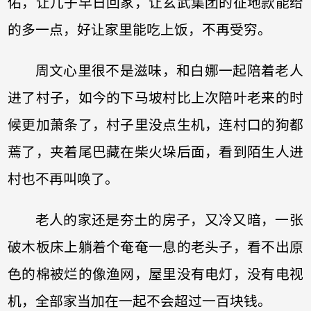
佑，让儿子早日回家，让玄武集团的征地款能给
的多一点，好让家里能吃上饭，不再受穷。
周文心里很不是滋味，和白娜一起陪着老人
进了村子，如今的下马坡村比上次陪叶老来的时
候更加萧条了，村子里没点生机，连村口的狗都
蔫了，夹着尾巴藏在柴火垛后面，看到陌生人进
村也不再叫唤了。
老人的家还是夯土的房子，又冷又暗，一张
破木板床上躺着个奄奄一息的老头子，看不出原
色的棉被烂的像渔网，屋里没有电灯，没有电视
机，全部家当加在一起不会超过一百块钱。