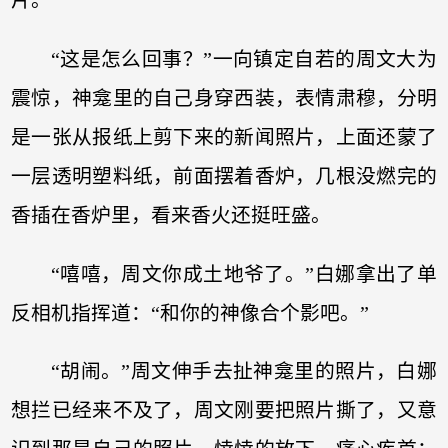
“这是怎么回事？”一向镇定自若的周文大为
震惊，神龛里的自己身穿西装，表情肃穆，分明
是一张从报纸上剪下来的新闻照片，上面还蒙了
一层透明塑料纸，前面摆着香炉，几根没燃完的
香插在香炉里，看来香火还挺旺盛。
“嘻嘻，周文你成土地爷了。”白娜拿出了单
反相机指挥道：“和你的神像合个影吧。”
“胡闹。”周文伸手去扯神龛里的照片，白娜
想拦已经来不及了，周文刚要把照片撕了，又意