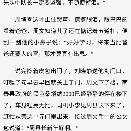
先队中队长一定要坚强，不随便掉泪。”
周博睿这才止住哭声，擦擦眼泪，眼巴巴的
看着爸爸，周文知道儿子还在惦记着五道杠，便
刮一刮他的小鼻子说：“好好学习，将来当比爸
爸还要大的官，那才算真有出息。”
说完拎着皮包出门了，刘晓静送他到门口，
叮嘱了句早去早回就关上了门，周文下了楼，南
泰县政府的黑色桑塔纳2000已经静静的停在楼下
了，车身锃亮无比，司机小李见周县长下来了，
赶忙从旁边单元门里出来，接过周文手中的公文
包说道：“周县长新年好啊。”