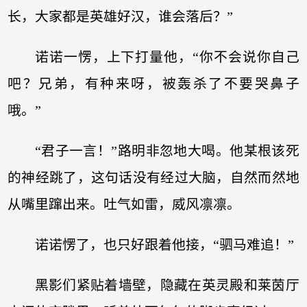
长，大家都是英雄好汉，谁会落后？”
诺诺一愣，上下打量他，“你不会说你自己
吧？兄弟，有种来呀，被轰杀了不要哭鼻子
哦。”
“君子一言！”路明非忽地大喝。他某根该死
的神经跳了，这句话没有经过大脑，自然而然地
从嘴里蹿出来。吐气如雷，威风凛凛。
诺诺愣了，也只好跟着他接，“驷马难追！”
黑影们紧贴着墙壁，隐藏在英灵殿和莱茵厅