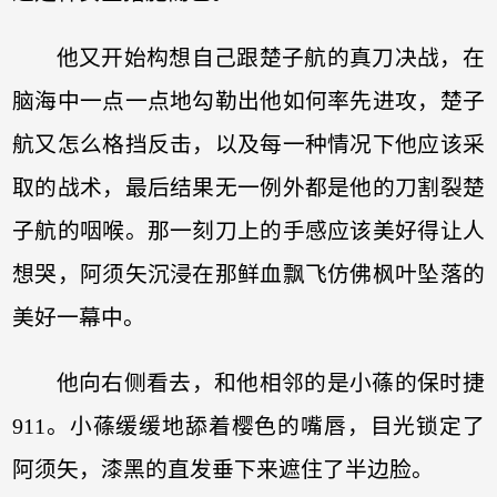
他又开始构想自己跟楚子航的真刀决战，在
脑海中一点一点地勾勒出他如何率先进攻，楚子
航又怎么格挡反击，以及每一种情况下他应该采
取的战术，最后结果无一例外都是他的刀割裂楚
子航的咽喉。那一刻刀上的手感应该美好得让人
想哭，阿须矢沉浸在那鲜血飘飞仿佛枫叶坠落的
美好一幕中。
他向右侧看去，和他相邻的是小蓧的保时捷
911。小蓧缓缓地舔着樱色的嘴唇，目光锁定了
阿须矢，漆黑的直发垂下来遮住了半边脸。