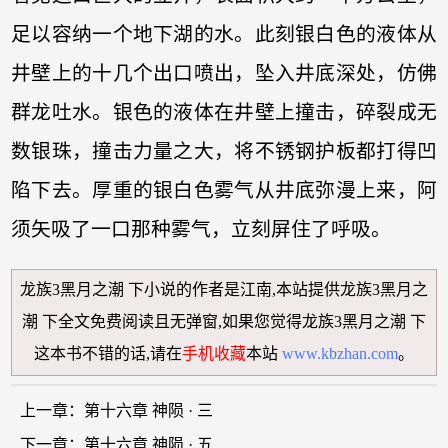
足以容纳一个地下湖的水。此刻银白色的液体从
井壁上的十几个出口喷出，坠入井底深处，仿佛
群龙吐水。银色的液体在井壁上撞击，碎裂成无
数银珠，撞击力量之大，将不锈钢护板都打得凹
陷下去。厚重的银白色雾气从井底弥漫上来，阿
须矢吸了一口那种雾气，立刻屏住了呼吸。
龙族3黑月之潮 下小说
的作者是江南,本站提供
龙族3黑月之
潮 下全文免费阅读
且无弹窗,如果您觉得
龙族3黑月之潮 下
这本书不错的话,请在
手机收藏
本站
www.kbzhan.com
。
上一章：
第十六章 神陨 · 三
下一章：
第十六章 神陨 · 五