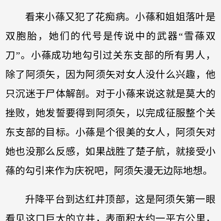
看来小蓧又犯了花痴病。小蓧和姐姐落叶是
双胞胎，她们的代号是传说中的武器“雪蓧双
刀”。小蓧成功地勾引过关东支部的所有男人，
除了阿须矢，因为阿须矢对女人没什么兴趣，他
只沉迷于尸体解剖。对于小蓧来说这就是莫大的
挫败，她发誓要得到阿须矢，以完成征服整个关
东支部的目标。小蓧是个很美的女人，阿须矢对
她也没那么反感，如果战胜了楚子航，就接受小
蓧的勾引来作为庆祝吧，阿须矢漫无边际地想。
升降平台到达红井顶部，这是阿须矢第一眼
看见这口巨大的立井，表面积大约一平方公里，