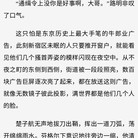
“通缉令上没你是好事啊，大哥。”路明非叹
了口气。
这只怕是东京历史上最大手笔的牛郎业广
告，此刻新宿区未眠的人只要推开窗户，就能看
见他们几个搔首弄姿的模样闪现在夜空中。从不
夜之町的东侧到西侧，街道被一段段照亮，数百
块广告巨屏逐次亮了起来，都在放送这则广告，
就像无数镜子彼此投影，满世界都是他们几个人
的脸。
楚子航无声地拔刀出鞘，挥出一道刀弧，荡
开绵绵雨水。芬格尔下意识地往旁边一缩，他清