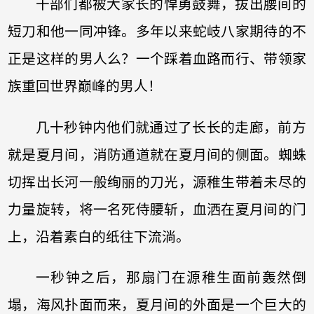
干部们都被大家长的悍勇鼓舞，拔出腰间的
短刀和他一同冲锋。多年以来蛇岐八家期待的不
正是这样的男人么？一个踩着血路而行、带领家
族重回世界巅峰的男人！
几十秒钟内他们就通过了长长的走廊，前方
就是夏月间，消防通道就在夏月间的侧面。蜘蛛
切挥出长河一般绚丽的刀光，源稚生带着未尽的
力量旋转，将一名死侍腰斩，血洒在夏月间的门
上，沿着素白的纸往下流淌。
一秒钟之后，那扇门在源稚生面前轰然倒
塌，海风扑面而来，夏月间的外面是一个巨大的