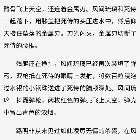
臂骨飞上天空，还连着金属刃。风间琉璃和死侍
一起落下，用膝盖把死侍的头压进水中，然后仰
天接住坠落的金属刃。刀光闪灭，金属刃切断了
死侍的腰椎。
残躯还在挣扎，风间琉璃已经再次装填了弹
药，双枪抵在死侍的眼睛上发射，将数百粒浸泡
过水银的小钢珠送进了死侍的脑颅深处。风间琉
璃一抖霰弹枪，两枚红色的弹壳飞上天空，弹壳
中冒出青色的浓烟。
路明非从未见过如此凌厉无情的杀戮，在风