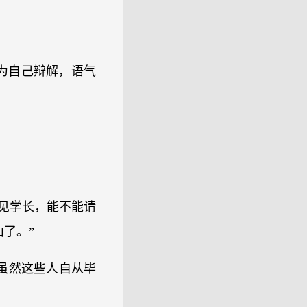
为自己辩解，语气
伏见学长，能不能请
了。”
虽然这些人自从毕
。