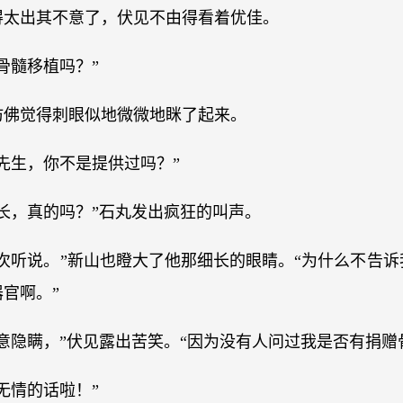
得太出其不意了，伏见不由得看着优佳。
骨髓移植吗？”
仿佛觉得刺眼似地微微地眯了起来。
先生，你不是提供过吗？”
长，真的吗？”石丸发出疯狂的叫声。
次听说。”新山也瞪大了他那细长的眼睛。“为什么不告
官啊。”
意隐瞒，”伏见露出苦笑。“因为没有人问过我是否有捐赠
无情的话啦！”