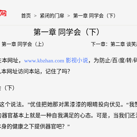
首页
>
紧闭的门扉
>
第一章 同学会（下）
第一章 同学会（下）
：
第一章 同学会（上）
下一章：
第二章 谈
住本网址，
www.kbzhan.com 影视小说
，为防止/百/度/转
入本网址访问本站，记住了吗？
会（下）
成这个说法。”优佳把她那对黑漆漆的眼睛投向伏见。“我
的器官基本上就是一种自我满足的心态。可是，当我们还
本身的健康之下提供器官吧？”