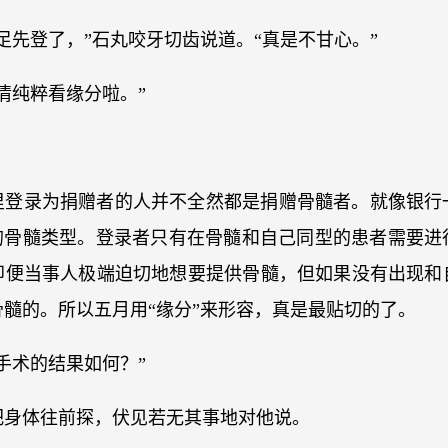
足先登了，”石丸咬牙切齿说道。“真是不甘心。”
情纯粹看缘分啦。”
。
里登录为捐赠者的人并不全然都是捐赠骨髓者。就像银行
己的骨髓类型。登录者只有在骨髓和自己同型的患者需要进
即便当事人极端迫切地想要提供骨髓，但如果没有出现和
髓的。所以五月用“缘分”来形容，真是最贴切的了。
手术的结果如何？”
把身体往前探，伏见若无其事地对他说。