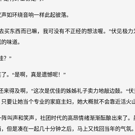
议声如环绕音响一样此起彼落。
她去买东西而已嘛，我可没有不正经的想法喔。”伏见极力
谎的味道。
佳？”
了。“是啊，真是遗憾呢！”
还来得及啊，”这次是优佳的姊姊礼子卖力地敲边鼓。“
？只要让她当个专业的家庭主妇，她大概就不会靠近活火山
一阵叫声和笑声，社团时代的高昂情绪渐渐酝酿出来了。
西，但是凑在一起几十分钟之后，马上又找回当年的气氛