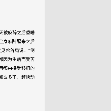
天被麻醉之后昏睡
全身麻醉醒来之后
见耸耸肩说。“倒
都因为生病而受苦
用都由接受移植的
那么多了，赶快动