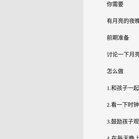
你需要
有月亮的夜
前期准备
讨论一下月
怎么做
1.和孩子一
2.看一下时
3.鼓励孩
4.在每天