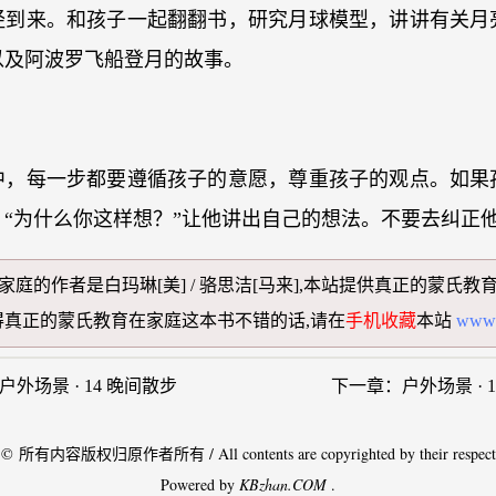
经到来。和孩子一起翻翻书，研究月球模型，讲讲有关月
以及阿波罗飞船登月的故事。
中，每一步都要遵循孩子的意愿，尊重孩子的观点。如果
“为什么你这样想？”让他讲出自己的想法。不要去纠正
家庭
的作者是白玛琳[美] / 骆思洁[马来],本站提供
真正的蒙氏教
得
真正的蒙氏教育在家庭
这本书不错的话,请在
手机收藏
本站
www.
户外场景 · 14 晚间散步
下一章：
户外场景 · 
 © 所有内容版权归原作者所有 / All contents are copyrighted by their respectiv
Powered by
KBzhan.COM
.