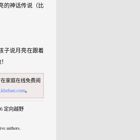
亮的神话传说（比
孩子说月亮在跟着
他！
育在家庭在线免费阅
kbzhan.com
。
16 定向越野
e authors.