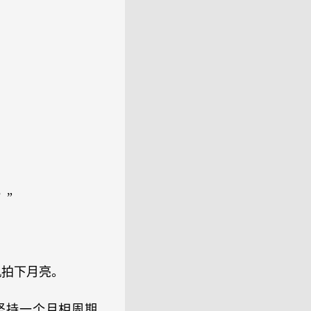
？”
。
机拍下月亮。
坚持一个月相周期