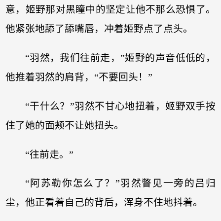
意，姬野那对黑瞳中的坚定让他不那么恐惧了。
他紧张地舔了舔嘴唇，冲着姬野点了点头。
“羽然，我们往前走，”姬野的声音低低的，
他推着羽然的肩背，“不要回头！”
“干什么？”羽然不甘心地扭着，姬野双手按
住了她的面颊不让她扭头。
“往前走。”
“阿苏勒你怎么了？”羽然瞥见一旁的吕归
尘，他正看着自己的背后，浑身不住地抖着。