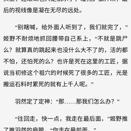
后的视线像是凝在无尽的远处。
“别瞎喊，给外面人听到了，我们就完了，”
姬野不耐烦地抓回腰带自己系上，“不就是跳尸
么？就算真的跳起来也没什么大不了的，活的都
不怕，还怕死的么？也许是死在这里的工匠，据
说当初修这个祖穴的时候死了很多的工匠，光是
搬运石料时累死的就有上千人呢。”
羽然定了定神：“那……那我们怎么办？”
“往回走，快一点，我走在最后面，”姬野推
了推羽然的肩膀，“你走在最前面。”