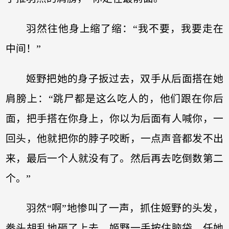
羽然往他身上缩了缩：“我不要，我要走在
中间！”
姬野把她的身子扳过去，双手从后面搭在她
肩膀上：“跳尸都是这么吃人的，他们跟在你后
面，把手搭在你身上，你以为后面有人喊你，一
回头，他就把你的脖子咬断，一点声音都发不出
来，最后一个人就没有了。然后再去吃倒数第二
个。”
羽然“啊”地惨叫了一声，抓住姬野的头发，
拳头胡乱地砸了上去。姬野一手按住脑袋，任她