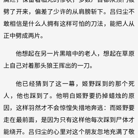
劈了开来，偏差了少许的从肩膀斩下。吕归尘不
敢相信是什么人拥有这样可怕的刀法，能把人从
正中劈成两片。
他想起在另一片黑暗中的老人，想起在草原
上自己对着那头狼王挥出的一刀。
他已经猜到了这一幕，姬野踩到的那个死
人，他也踩到了。他明白姬野要扔掉蜡烛的原
因，这样羽然才不会惊惶失措地奔逃：而姬野要
走在最前面，是因为只有这样他每次踩到尸体才
能绕开。吕归尘的心里对这个朋友忽地充满了敬