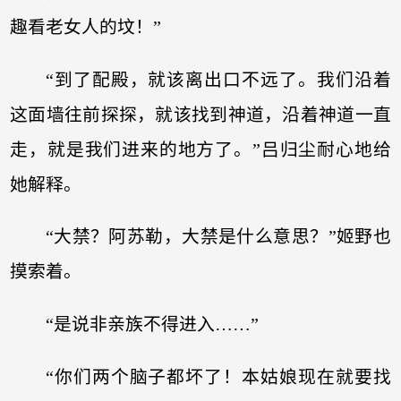
趣看老女人的坟！”
“到了配殿，就该离出口不远了。我们沿着
这面墙往前探探，就该找到神道，沿着神道一直
走，就是我们进来的地方了。”吕归尘耐心地给
她解释。
“大禁？阿苏勒，大禁是什么意思？”姬野也
摸索着。
“是说非亲族不得进入……”
“你们两个脑子都坏了！本姑娘现在就要找