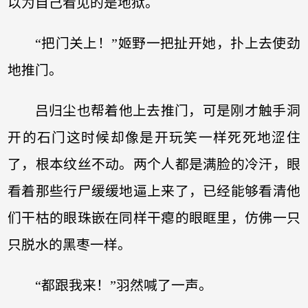
以为自己看见的是地狱。
“把门关上！”姬野一把扯开她，扑上去使劲
地推门。
吕归尘也帮着他上去推门，可是刚才触手洞
开的石门这时候却像是开玩笑一样死死地涩住
了，根本纹丝不动。两个人都是满脸的冷汗，眼
看着那些行尸缓缓地逼上来了，已经能够看清他
们干枯的眼珠嵌在同样干瘪的眼眶里，仿佛一只
只脱水的黑枣一样。
“都跟我来！”羽然喊了一声。