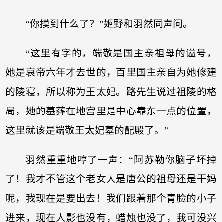
“你摸到什么了？”姬野和羽然同声问。
“这里有字的，端敬是国主亲祖母的谥号，
她是哀帝六年才去世的，百里国主亲自为她修建
的陵寝，所以称为王太妃。路先生说过祖陵的格
局，她的墓葬在地宫里是中心靠东一点的位置，
这里就该是端敬王太妃墓的配殿了。”
羽然重重地哼了一声：“阿苏勒你脑子坏掉
了！我才不管这个老女人是唐公的祖母还是干妈
呢，我现在是要出去！我们跟着那个青脸的小子
进来，现在人影也没有，蜡烛也没了，我可没兴