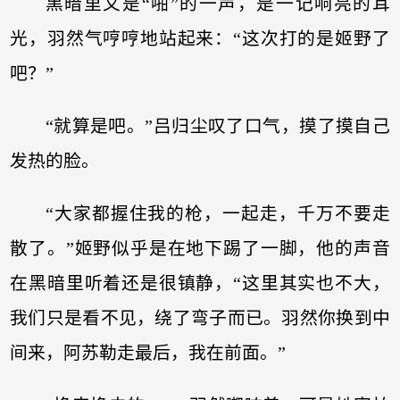
黑暗里又是“啪”的一声，是一记响亮的耳
光，羽然气哼哼地站起来：“这次打的是姬野了
吧？”
“就算是吧。”吕归尘叹了口气，摸了摸自己
发热的脸。
“大家都握住我的枪，一起走，千万不要走
散了。”姬野似乎是在地下踢了一脚，他的声音
在黑暗里听着还是很镇静，“这里其实也不大，
我们只是看不见，绕了弯子而已。羽然你换到中
间来，阿苏勒走最后，我在前面。”