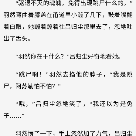
“驱退不灭的魂魄，免得出现跳尸什么的。”
羽然弯曲着膝盖在甬道里小蹦了几下，鼓着嘴翻
着白眼，她蹦着蹦着往吕归尘那里去了，忽地吐
出了舌头。
“羽然你在干什么？”吕归尘好奇地看她。
“跳尸啊！”羽然去掐他的脖子，“我是跳
尸，阿苏勒怕不怕？”
“哦，”吕归尘忽地笑了，“我还以为是兔
子……”
羽然愣了一下，手上忽然加了力气，吕归尘