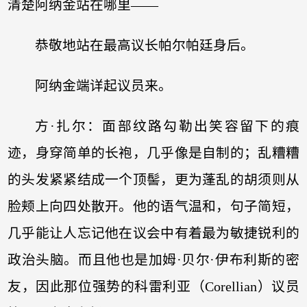
清楚阿纳金站在哪里——
恭敬地站在最高议长帕尔帕廷身后。
阿纳金端详起议员来。
方·扎尔：面部纹路勾勒出笑容留下的痕
迹，身穿简单的长袍，几乎像是自制的；乱糟糟
的头发紧紧结成一个顶髻，更为蓬乱的胡须则从
脸颊上向四处散开。他的语气温和，句子简短，
几乎能让人忘记他在议会中有着最为敏捷锐利的
政治头脑。而且他也是加姆·贝尔·伊布利斯的密
友，因此那位强势的科雷利亚（Corellian）议员