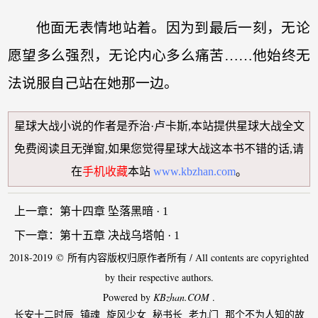
他面无表情地站着。因为到最后一刻，无论
愿望多么强烈，无论内心多么痛苦……他始终无
法说服自己站在她那一边。
星球大战小说
的作者是乔治·卢卡斯,本站提供
星球大战全文
免费阅读
且无弹窗,如果您觉得
星球大战
这本书不错的话,请
在
手机收藏
本站
www.kbzhan.com
。
上一章：
第十四章 坠落黑暗 · 1
下一章：
第十五章 决战乌塔帕 · 1
2018-2019 © 所有内容版权归原作者所有 / All contents are copyrighted
by their respective authors.
Powered by
KBzhan.COM
.
长安十二时辰
镇魂
旋风少女
秘书长
老九门
那个不为人知的故