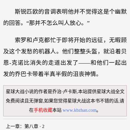
斯锐匹欧的音调表明他并不觉得这是个幽默
的回答。“那并不怎么叫人放心。”
索罗和卢克都忙于即将开始的远征，无暇顾
及这个发愁的机器人。他们整整头盔，就沿着贝
恩-克诺比消失的走道出发了——和他们一起出
发的乔巴卡带着半真半假的沮丧神情。
星球大战小说
的作者是乔治·卢卡斯,本站提供
星球大战全文
免费阅读
且无弹窗,如果您觉得
星球大战
这本书不错的话,请
在
手机收藏
本站
www.kbzhan.com
。
上一章：
第八章 · 2