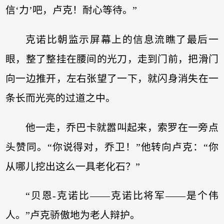
信‘力’吧，卢克！耐心等待。”
克诺比朝监示屏幕上的信息流瞧了最后一
眼，整了整挂在腰间的光刀，走到门前，把滑门
向一边推开，左右张望了一下，就闪身消失在一
条长而光亮的过道之中。
他一走，乔巴卡就嚣叫起来，索罗在一旁点
头赞同。“你说得对，乔卫！”他转向卢克：“你
从哪儿挖出这么一具老化石？”
“贝恩-克诺比——克诺比将军——是个伟
人。”卢克骄傲地为老人辩护。