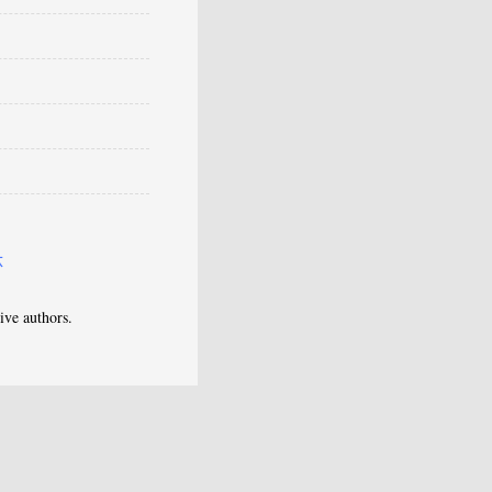
体
e authors.