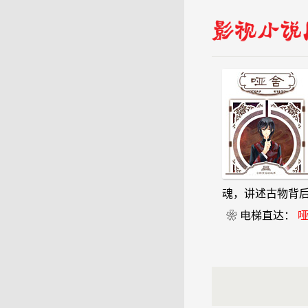
魂，讲述古物背
❀ 电梯直达：
哑