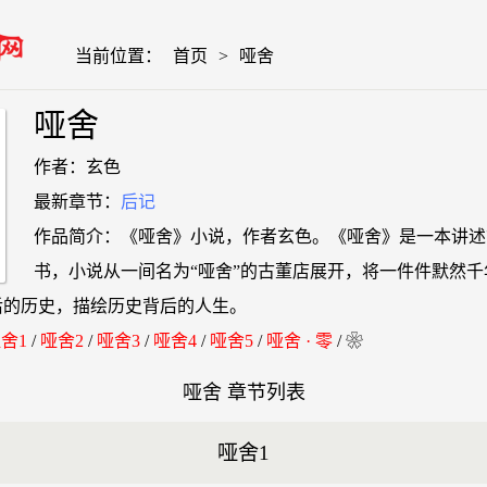
当前位置：
首页
>
哑舍
哑舍
作者：玄色
最新章节：
后记
作品简介：《哑舍》小说，作者玄色。《哑舍》是一本讲述
书，小说从一间名为“哑舍”的古董店展开，将一件件默然
后的历史，描绘历史背后的人生。
舍1
/
哑舍2
/
哑舍3
/
哑舍4
/
哑舍5
/
哑舍 · 零
/ ❀
哑舍 章节列表
哑舍1