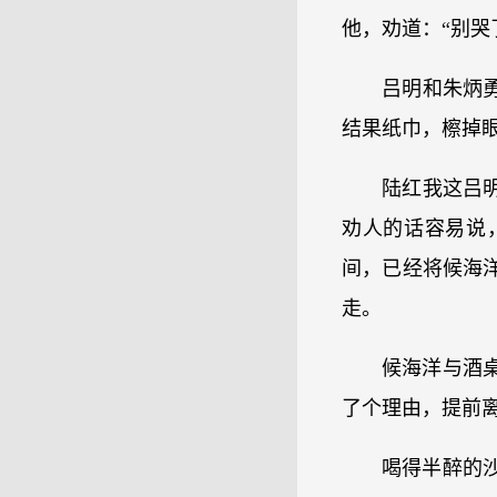
他，劝道：“别哭
吕明和朱炳
结果纸巾，檫掉
陆红我这吕
劝人的话容易说
间，已经将候海
走。
候海洋与酒
了个理由，提前
喝得半醉的