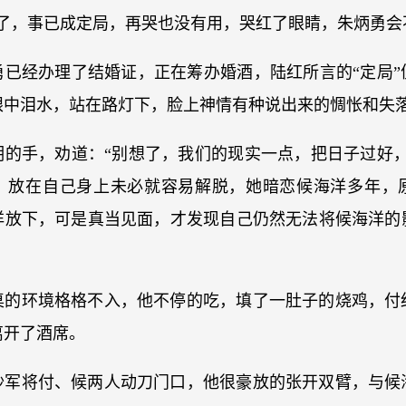
了，事已成定局，再哭也没有用，哭红了眼睛，朱炳勇会
勇已经办理了结婚证，正在筹办婚酒，陆红所言的“定局”
眼中泪水，站在路灯下，脸上神情有种说出来的惆怅和失
明的手，劝道：“别想了，我们的现实一点，把日子过好，
，放在自己身上未必就容易解脱，她暗恋候海洋多年，
洋放下，可是真当见面，才发现自己仍然无法将候海洋的
桌的环境格格不入，他不停的吃，填了一肚子的烧鸡，付
离开了酒席。
沙军将付、候两人动刀门口，他很豪放的张开双臂，与候