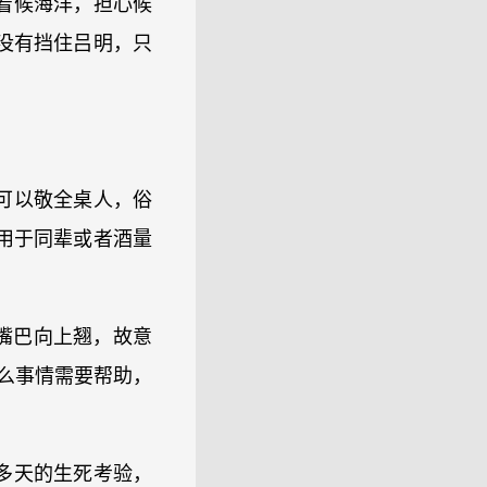
着候海洋，担心候
没有挡住吕明，只
可以敬全桌人，俗
用于同辈或者酒量
嘴巴向上翘，故意
么事情需要帮助，
多天的生死考验，