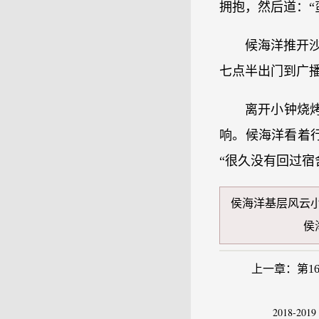
拥抱，然后道：“
候海洋推开沙
七点半出门到广
离开小钟烧
响。候海洋看着
“很久没有回过宿
侯海洋基层风云
侯
上一章：
第1
2018-2019