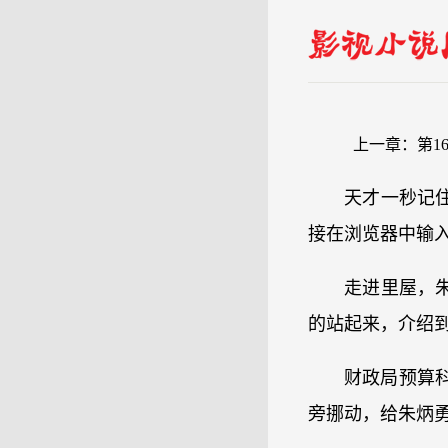
上一章：
第1
天才一秒记
接在浏览器中输
走进里屋，
的站起来，介绍到
财政局预算
旁挪动，给朱炳勇