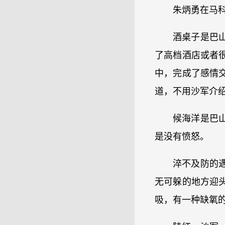
朱炳勇在马
酒桌子是巴
了高档酒店或者
中，完成了感情
道，不用沙军介
候海洋是巴
是没有愤怒。
淬不及防的
无可躲的地方迎
吸，有一种缺氧