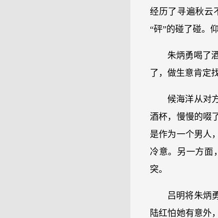
经历了寻遍秋云
“砰”的碰了碰。
朱炳勇喝了
了，做生意肯定找
候海洋从对
酒杯，慢慢的啜
是作为一个男人
冷意。另一方面
突。
吕明将朱炳
陆红怕她有意外