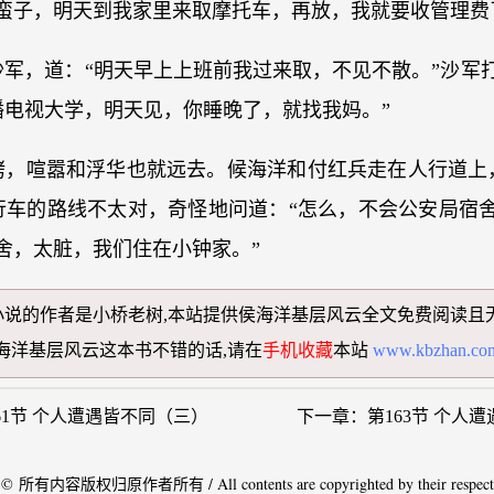
蛮子，明天到我家里来取摩托车，再放，我就要收管理费
军，道：“明天早上上班前我过来取，不见不散。”沙军
播电视大学，明天见，你睡晚了，就找我妈。”
烤，喧嚣和浮华也就远去。候海洋和付红兵走在人行道上
行车的路线不太对，奇怪地问道：“怎么，不会公安局宿舍
舍，太脏，我们住在小钟家。”
小说
的作者是小桥老树,本站提供
侯海洋基层风云全文免费阅读
且
海洋基层风云
这本书不错的话,请在
手机收藏
本站
www.kbzhan.co
61节 个人遭遇皆不同（三）
下一章：
第163节 个人
 © 所有内容版权归原作者所有 / All contents are copyrighted by their respectiv