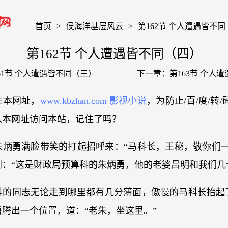
首页
>
侯海洋基层风云
>
第162节 个人遭遇皆不
第162节 个人遭遇皆不同（四）
61节 个人遭遇皆不同（三）
下一章：
第163节 个人
住本网址，
www.kbzhan.com 影视小说
，为防止/百/度/转
入本网址访问本站，记住了吗？
朱炳勇满脸带笑的打起招呼来：“马科长，王秘，敬你们一
：“这是财政局预算科的朱炳勇，他的老婆吕明和我们几
科的同志无论走到哪里都有几分薄面，傲慢的马科长抬起
腾出一个位置，道：“老朱，坐这里。”