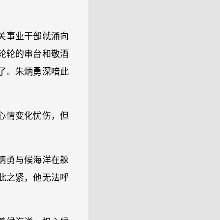
关事业干部就涌向
轮轮的串台和敬酒
了。朱炳勇深喑此
心情变化忧伤，但
炳勇与候海洋在躲
此之紧，他无法呼