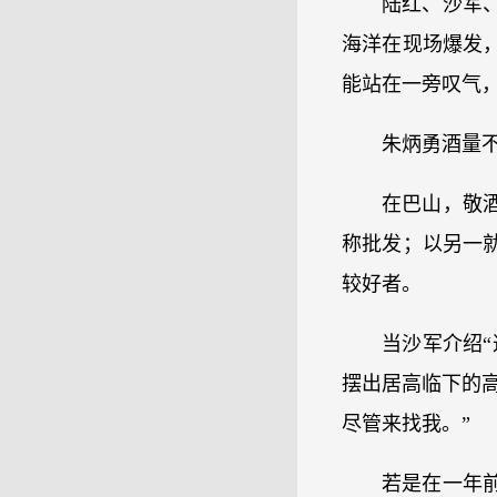
陆红、沙军
海洋在现场爆发
能站在一旁叹气
朱炳勇酒量
在巴山，敬
称批发；以另一
较好者。
当沙军介绍
摆出居高临下的
尽管来找我。”
若是在一年