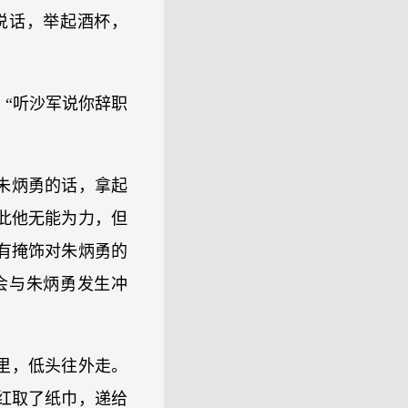
说话，举起酒杯，
。
“听沙军说你辞职
朱炳勇的话，拿起
此他无能为力，但
有掩饰对朱炳勇的
会与朱炳勇发生冲
里，低头往外走。
红取了纸巾，递给