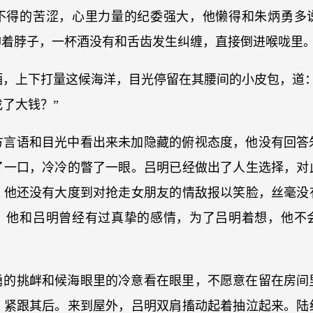
不得的苦涩，心里力量的纪委强大，他懒得和朱炳勇多
仰着脖子，一杯酒没有和舌齿发生纠缠，直接倒进喉咙里
酒，上下打量这候海洋，目光停留在其腰间的小皮包，道：
了大钱？”
方言语和目光中看出来未加隐藏的俯视态度，他没有回答
了一口，冷冷的瞥了一眼。吕明已经做出了人生选择，对
，他还没有大度到对抢走女朋友的情敌报以笑脸，丝毫没
，他和吕明曾经有过真挚的感情，为了吕明着想，他不
勇的挑衅和候海眼里的冷意看在眼里，不愿意在留在房间
，紧跟其后。来到屋外，吕明双肩搐动起着抽泣起来。陆