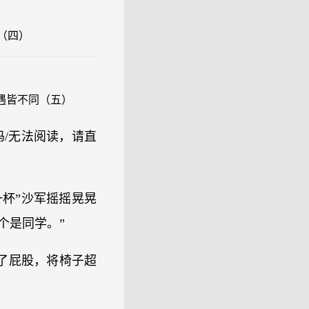
同（四）
遭遇皆不同（五）
/码/无法阅读，请直
杯”沙军摇摇晃晃
个是同学。”
了屁股，将椅子超