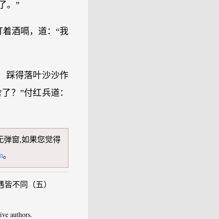
了。”
打着酒嗝，道：“我
，踩得落叶沙沙作
了？”付红兵道：
无弹窗,如果您觉得
m
。
遭遇皆不同（五）
e authors.