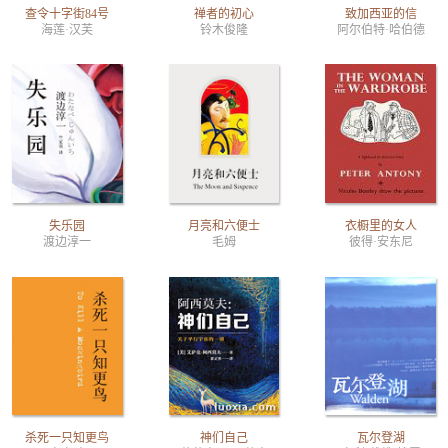
查令十字街84号
禅者的初心
致加西亚的信
海莲·汉芙
铃木俊隆
阿尔伯特·哈伯德
失乐园
月亮和六便士
衣橱里的女人
渡边淳一
毛姆
彼得·安东尼
杀死一只知更鸟
神们自己
瓦尔登湖