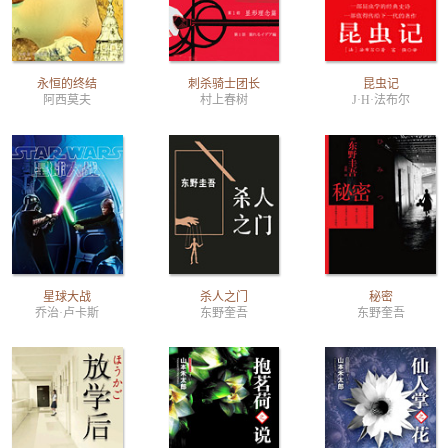
永恒的终结
刺杀骑士团长
昆虫记
阿西莫夫
村上春树
J·H·法布尔
星球大战
杀人之门
秘密
乔治·卢卡斯
东野奎吾
东野奎吾