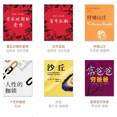
霍乱时期的爱情
百年孤独
呼啸山庄
加西亚·马尔克斯
加西亚·马尔克斯
艾米莉·勃朗特
人性的枷锁
沙丘
富爸爸穷爸爸
毛姆
弗兰克·赫伯特
罗伯特·清崎