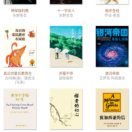
神探伽利略
十一字杀人
跑步圣经
东野奎吾
东野圭吾
乔治·希恩
真正的蒙氏教育在家庭
步履不停
银河帝国
白玛琳[美] / 骆思洁
是枝裕和
艾萨克·阿西莫夫
[马来]