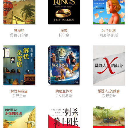
神秘岛
魔戒
24个比利
儒勒·凡尔纳
托尔金
丹尼尔·凯斯
解忧杂货店
纳尼亚传奇
嫌疑人x的献身
东野圭吾
C.S.刘易斯
东野圭吾