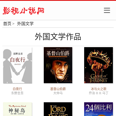
首页
>
外国文学
外国文学作品
白夜行
基督山伯爵
冰与火之歌
东野圭吾
大仲马
乔治·R·R·马丁