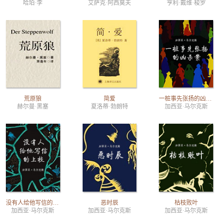
哈珀·李
艾萨克·阿西莫夫
亨利·戴维·梭罗
荒原狼
简爱
一桩事先张扬的凶杀案
赫尔曼·黑塞
夏洛蒂·勃朗特
加西亚·马尔克斯
没有人给他写信的上校
恶时辰
枯枝败叶
加西亚·马尔克斯
加西亚·马尔克斯
加西亚·马尔克斯