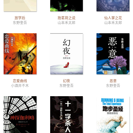
放学后
抱茗荷之说
仙人掌之花
东野奎吾
山本禾太郎
山本禾太郎
恋爱曲线
幻夜
恶意
小酒井不木
东野奎吾
东野奎吾